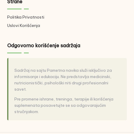
Strane
Politika Privatnosti
Uslovi Korišćenja
Odgovorno korišćenje sadržaja
Sadržaj na sajtu Pametna navika služi isključivo za
informisanje i edukaciju. Ne predstavlja medicinski,
nutricionistički, psihološki niti drugi profesionalni
savet.
Pre promene ishrane, treninga, terapije ili korišćenja
suplemenata posavetujte se sa odgovarajućim
stručnjakom.