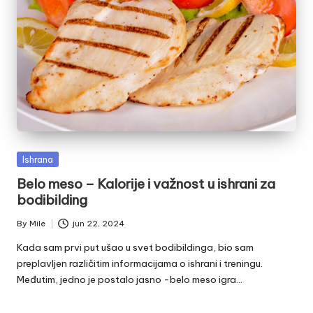
Posted
Ishrana
in
Belo meso – Kalorije i važnost u ishrani za
bodibilding
By
Mile
jun 22, 2024
Posted
by
Kada sam prvi put ušao u svet bodibildinga, bio sam
preplavljen različitim informacijama o ishrani i treningu.
Međutim, jedno je postalo jasno -belo meso igra…