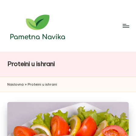
Skip
to
content
Proteini u ishrani
Naslovna
»
Proteini u ishrani