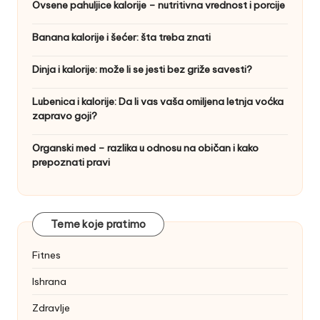
Ovsene pahuljice kalorije – nutritivna vrednost i porcije
Banana kalorije i šećer: šta treba znati
Dinja i kalorije: može li se jesti bez griže savesti?
Lubenica i kalorije: Da li vas vaša omiljena letnja voćka
zapravo goji?
Organski med – razlika u odnosu na običan i kako
prepoznati pravi
Teme koje pratimo
Fitnes
Ishrana
Zdravlje