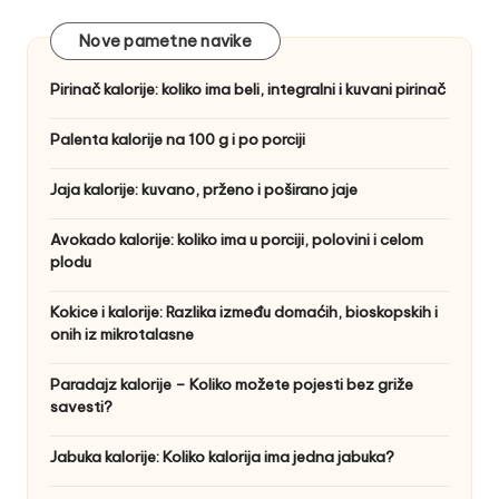
Nove pametne navike
Pirinač kalorije: koliko ima beli, integralni i kuvani pirinač
Palenta kalorije na 100 g i po porciji
Jaja kalorije: kuvano, prženo i poširano jaje
Avokado kalorije: koliko ima u porciji, polovini i celom
plodu
Kokice i kalorije: Razlika između domaćih, bioskopskih i
onih iz mikrotalasne
Paradajz kalorije – Koliko možete pojesti bez griže
savesti?
Jabuka kalorije: Koliko kalorija ima jedna jabuka?