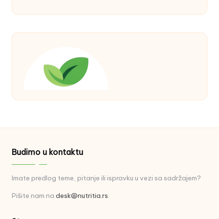
Budimo u kontaktu
Imate predlog teme, pitanje ili ispravku u vezi sa sadržajem?
Pišite nam na
desk@nutritia.rs
.