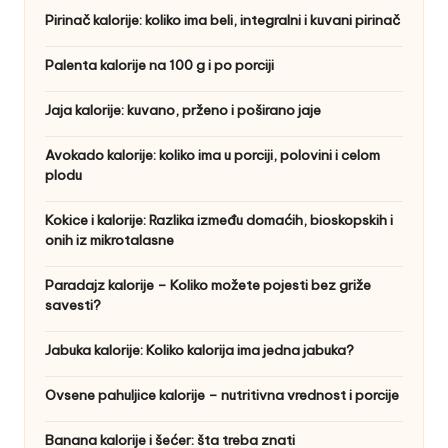
Pirinač kalorije: koliko ima beli, integralni i kuvani pirinač
Palenta kalorije na 100 g i po porciji
Jaja kalorije: kuvano, prženo i poširano jaje
Avokado kalorije: koliko ima u porciji, polovini i celom
plodu
Kokice i kalorije: Razlika između domaćih, bioskopskih i
onih iz mikrotalasne
Paradajz kalorije – Koliko možete pojesti bez griže
savesti?
Jabuka kalorije: Koliko kalorija ima jedna jabuka?
Ovsene pahuljice kalorije – nutritivna vrednost i porcije
Banana kalorije i šećer: šta treba znati