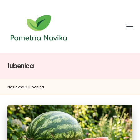
Skip
to
content
lubenica
Naslovna
»
lubenica