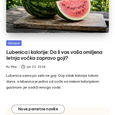
Posted
Ishrana
in
Lubenica i kalorije: Da li vas vaša omiljena
letnja voćka zapravo goji?
By
Mile
jun 22, 2026
Posted
by
Lubenica sama po sebi ne goji. Goji višak kalorija tokom
dana, a lubenica je jedna od voćki sa niskom kalorijskom
gustinom, jer sadrži mnogo vode…
Nove pametne navike