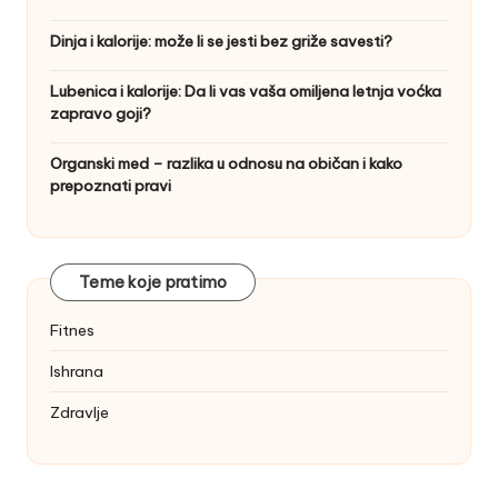
Dinja i kalorije: može li se jesti bez griže savesti?
Lubenica i kalorije: Da li vas vaša omiljena letnja voćka
zapravo goji?
Organski med – razlika u odnosu na običan i kako
prepoznati pravi
Teme koje pratimo
Fitnes
Ishrana
Zdravlje